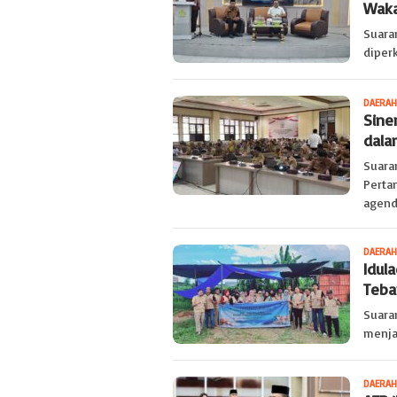
Waka
Suara
diper
DAERAH
Sine
dala
Suara
Perta
agenda
DAERAH
Idul
Teba
Suara
menja
DAERAH