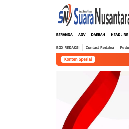
Loncat
ke
konten
BERANDA
ADV
DAERAH
HEADLINE
BOX REDAKSI
Contact Redaksi
Pedo
Konten Spesial
Praktisi Hukum Desak Kapol