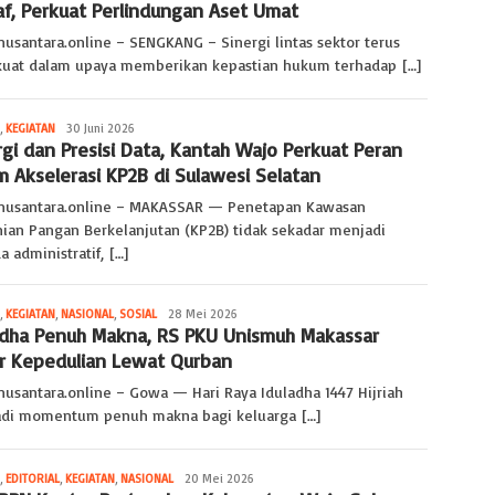
f, Perkuat Perlindungan Aset Umat
nusantara.online – SENGKANG – Sinergi lintas sektor terus
kuat dalam upaya memberikan kepastian hukum terhadap […]
,
KEGIATAN
ophie
30 Juni 2026
rgi dan Presisi Data, Kantah Wajo Perkuat Peran
makassar
m Akselerasi KP2B di Sulawesi Selatan
nusantara.online – MAKASSAR — Penetapan Kawasan
nian Pangan Berkelanjutan (KP2B) tidak sekadar menjadi
 administratif, […]
,
KEGIATAN
,
NASIONAL
,
SOSIAL
ophie
28 Mei 2026
adha Penuh Makna, RS PKU Unismuh Makassar
makassar
r Kepedulian Lewat Qurban
nusantara.online – Gowa — Hari Raya Iduladha 1447 Hijriah
di momentum penuh makna bagi keluarga […]
,
EDITORIAL
,
KEGIATAN
,
NASIONAL
ophie
20 Mei 2026