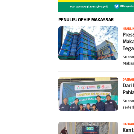
PENULIS:
OPHIE MAKASSAR
HEADLI
Pres
Maka
Tega
Suara
Makas
DAERAH
Dari
Pahl
Suara
seder
DAERAH
Kant