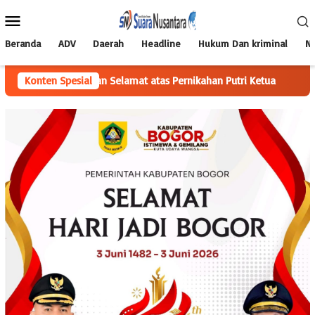
Loncat
Menu
ke
Mobile
konten
Beranda
ADV
Daerah
Headline
Hukum Dan kriminal
Na
 Ucapkan Selamat atas Pernikahan Putri Ketua
Konten Spesial
Yunisa Putra