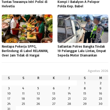
Tuntas Tewasnya Istri Polisi di
Kompi I Batalyon A Pelopor
Helvetia
Polda Kep. Babel
Nestapa Pekerja SPPG,
Satlantas Polres Bangka Tindak
Berlindung di Label RELAWAN,
19 Pelanggar Lalu Lintas, Empat
Over Jam Tidak di Hargai
Sepeda Motor Diamankan
Agustus 2026
S
S
R
K
J
S
M
1
2
3
4
5
6
7
8
9
10
11
12
13
14
15
16
17
18
19
20
21
22
23
24
25
26
27
28
29
30
31