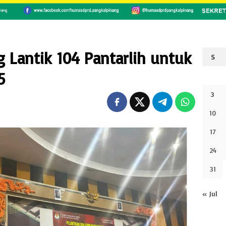
 Lantik 104 Pantarlih untuk
S
5
3
10
17
24
31
« Jul