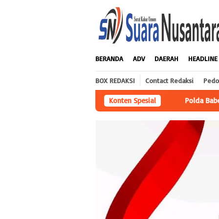
Loncat
ke
konten
BERANDA
ADV
DAERAH
HEADLINE
BOX REDAKSI
Contact Redaksi
Pedo
Polda Babel Resmi Tetapkan 4 Tersangka Dalam Perkar
Konten Spesial