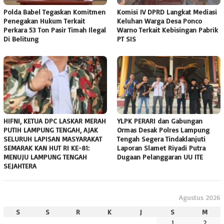
Polda Babel Tegaskan Komitmen
Komisi IV DPRD Langkat Mediasi
Penegakan Hukum Terkait
Keluhan Warga Desa Ponco
Perkara 53 Ton Pasir Timah Ilegal
Warno Terkait Kebisingan Pabrik
Di Belitung
PT SIS
HIFNI, KETUA DPC LASKAR MERAH
YLPK PERARI dan Gabungan
PUTIH LAMPUNG TENGAH, AJAK
Ormas Desak Polres Lampung
SELURUH LAPISAN MASYARAKAT
Tengah Segera Tindaklanjuti
SEMARAK KAN HUT RI KE-81:
Laporan Slamet Riyadi Putra
MENUJU LAMPUNG TENGAH
Dugaan Pelanggaran UU ITE
SEJAHTERA
Agustus 2026
S
S
R
K
J
S
M
1
2