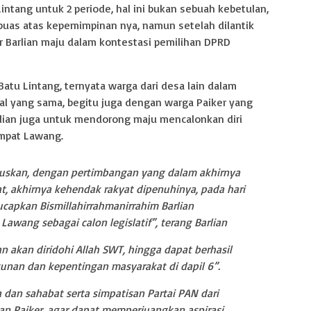
Lintang untuk 2 periode, hal ini bukan sebuah kebetulan,
puas atas kepemimpinan nya, namun setelah dilantik
r Barlian maju dalam kontestasi pemilihan DPRD
atu Lintang, ternyata warga dari desa lain dalam
al yang sama, begitu juga dengan warga Paiker yang
lian juga untuk mendorong maju mencalonkan diri
mpat Lawang.
uskan, dengan pertimbangan yang dalam akhirnya
, akhirnya kehendak rakyat dipenuhinya, pada hari
capkan Bismillahirrahmanirrahim Barlian
awang sebagai calon legislatif”, terang Barlian
n akan diridohi Allah SWT, hingga dapat berhasil
an dan kepentingan masyarakat di dapil 6”.
dan sahabat serta simpatisan Partai PAN dari
n Paiker, agar dapat memperjuangkan aspirasi