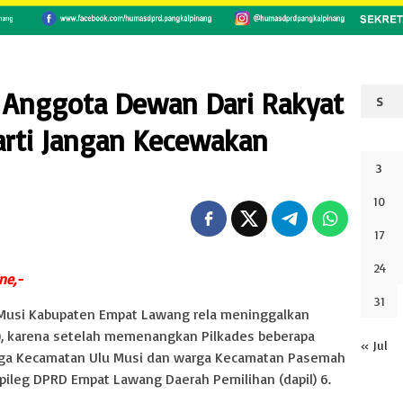
 Anggota Dewan Dari Rakyat
S
arti Jangan Kecewakan
3
10
17
24
ne,-
31
Musi Kabupaten Empat Lawang rela meninggalkan
s), karena setelah memenangkan Pilkades beberapa
« Jul
warga Kecamatan Ulu Musi dan warga Kecamatan Pasemah
 pileg DPRD Empat Lawang Daerah Pemilihan (dapil) 6.