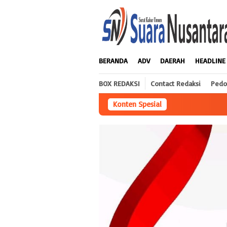
Loncat
ke
konten
BERANDA
ADV
DAERAH
HEADLINE
BOX REDAKSI
Contact Redaksi
Pedo
Konten Spesial
Praktisi Hukum Desak Kapolr