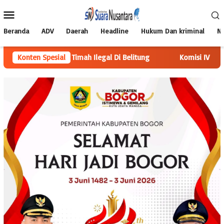
Loncat
Menu
ke
Mobile
konten
Beranda
ADV
Daerah
Headline
Hukum Dan kriminal
Na
mah Ilegal Di Belitung
Konten Spesial
Komisi IV DPRD Langkat Mediasi Kel