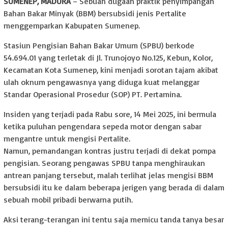
SUMENEP, MADURA
– Sebuah dugaan praktik penyimpangan
Bahan Bakar Minyak (BBM) bersubsidi jenis Pertalite
menggemparkan Kabupaten Sumenep.
Stasiun Pengisian Bahan Bakar Umum (SPBU) berkode
54.694.01 yang terletak di Jl. Trunojoyo No.125, Kebun, Kolor,
Kecamatan Kota Sumenep, kini menjadi sorotan tajam akibat
ulah oknum pengawasnya yang diduga kuat melanggar
Standar Operasional Prosedur (SOP) PT. Pertamina.
Insiden yang terjadi pada Rabu sore, 14 Mei 2025, ini bermula
ketika puluhan pengendara sepeda motor dengan sabar
mengantre untuk mengisi Pertalite.
Namun, pemandangan kontras justru terjadi di dekat pompa
pengisian. Seorang pengawas SPBU tanpa menghiraukan
antrean panjang tersebut, malah terlihat jelas mengisi BBM
bersubsidi itu ke dalam beberapa jerigen yang berada di dalam
sebuah mobil pribadi berwarna putih.
Aksi terang-terangan ini tentu saja memicu tanda tanya besar