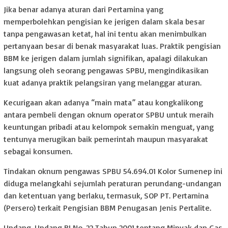
Jika benar adanya aturan dari Pertamina yang
memperbolehkan pengisian ke jerigen dalam skala besar
tanpa pengawasan ketat, hal ini tentu akan menimbulkan
pertanyaan besar di benak masyarakat luas. Praktik pengisian
BBM ke jerigen dalam jumlah signifikan, apalagi dilakukan
langsung oleh seorang pengawas SPBU, mengindikasikan
kuat adanya praktik pelangsiran yang melanggar aturan.
Kecurigaan akan adanya “main mata” atau kongkalikong
antara pembeli dengan oknum operator SPBU untuk meraih
keuntungan pribadi atau kelompok semakin menguat, yang
tentunya merugikan baik pemerintah maupun masyarakat
sebagai konsumen.
Tindakan oknum pengawas SPBU 54.694.01 Kolor Sumenep ini
diduga melangkahi sejumlah peraturan perundang-undangan
dan ketentuan yang berlaku, termasuk, SOP PT. Pertamina
(Persero) terkait Pengisian BBM Penugasan Jenis Pertalite.
Undang-Undang RI No. 22 Tahun 2001 tentang Minyak dan Gas