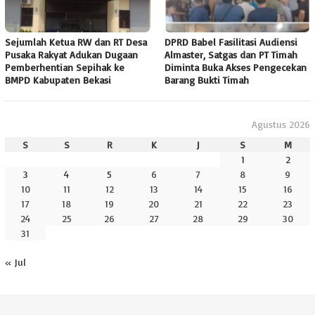
Sejumlah Ketua RW dan RT Desa
DPRD Babel Fasilitasi Audiensi
Pusaka Rakyat Adukan Dugaan
Almaster, Satgas dan PT Timah
Pemberhentian Sepihak ke
Diminta Buka Akses Pengecekan
BMPD Kabupaten Bekasi
Barang Bukti Timah
Agustus 2026
S
S
R
K
J
S
M
1
2
3
4
5
6
7
8
9
10
11
12
13
14
15
16
17
18
19
20
21
22
23
24
25
26
27
28
29
30
31
« Jul