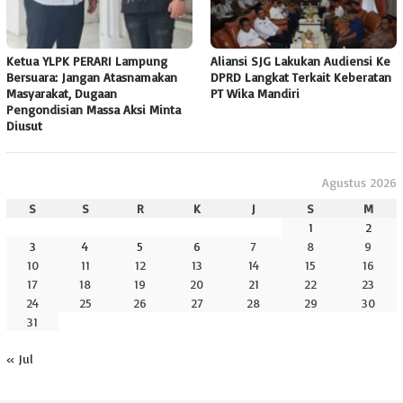
Ketua YLPK PERARI Lampung
Aliansi SJG Lakukan Audiensi Ke
Bersuara: Jangan Atasnamakan
DPRD Langkat Terkait Keberatan
Masyarakat, Dugaan
PT Wika Mandiri
Pengondisian Massa Aksi Minta
Diusut
Agustus 2026
S
S
R
K
J
S
M
1
2
3
4
5
6
7
8
9
10
11
12
13
14
15
16
17
18
19
20
21
22
23
24
25
26
27
28
29
30
31
« Jul