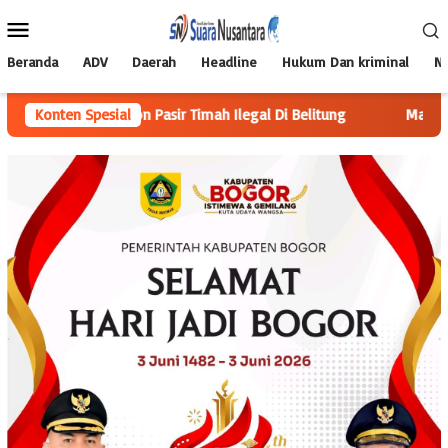
Loncat
Menu
ke
Mobile
konten
Beranda
ADV
Daerah
Headline
Hukum Dan kriminal
Na
5 Ton Pasir Timah Ilegal Di Belitung
Konten Spesial
Mahasiswa KKN Berdamp