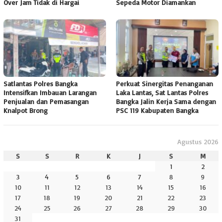
Over Jam Tidak di Hargai
Sepeda Motor Diamankan
Satlantas Polres Bangka
Perkuat Sinergitas Penanganan
Intensifkan Imbauan Larangan
Laka Lantas, Sat Lantas Polres
Penjualan dan Pemasangan
Bangka Jalin Kerja Sama dengan
Knalpot Brong
PSC 119 Kabupaten Bangka
Agustus 2026
S
S
R
K
J
S
M
1
2
3
4
5
6
7
8
9
10
11
12
13
14
15
16
17
18
19
20
21
22
23
24
25
26
27
28
29
30
31