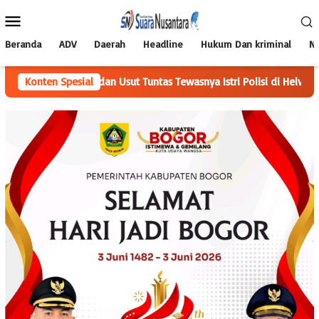
Loncat
Menu
ke
Mobile
konten
Beranda
ADV
Daerah
Headline
Hukum Dan kriminal
Na
abes Medan Usut Tuntas Tewasnya Istri Polisi di Helvetia
Konten Spesial
Per