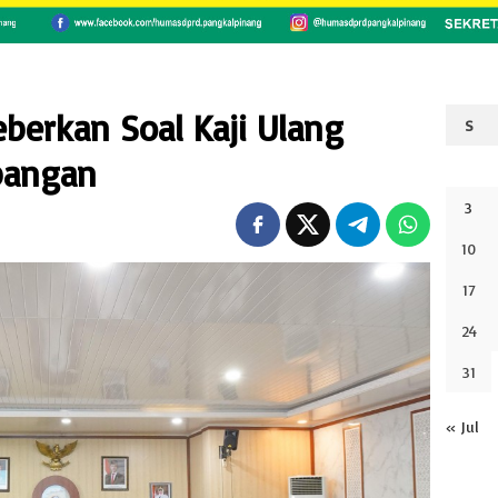
berkan Soal Kaji Ulang
S
bangan
3
10
17
24
31
« Jul