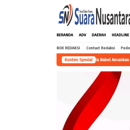
Loncat
ke
konten
BERANDA
ADV
DAERAH
HEADLINE
BOX REDAKSI
Contact Redaksi
Pedo
Polda Babel Amankan Pria Di Pangkalpinang Usai Simpan 12,8 
Konten Spesial