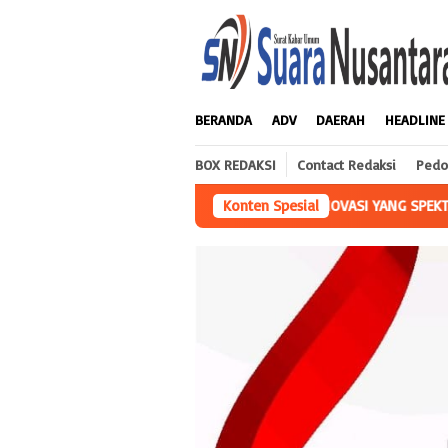
Loncat
ke
konten
BERANDA
ADV
DAERAH
HEADLINE
BOX REDAKSI
Contact Redaksi
Pedo
BERKAT INOVASI YANG SPEKTAKULER, KAMPUNG UNTORO MENJADI DEL
Konten Spesial