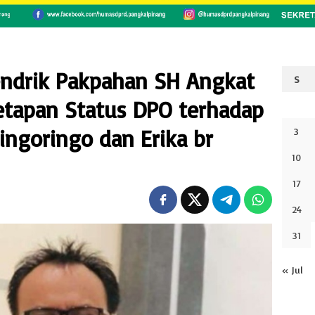
endrik Pakpahan SH Angkat
S
netapan Status DPO terhadap
ringoringo dan Erika br
3
10
17
24
31
« Jul