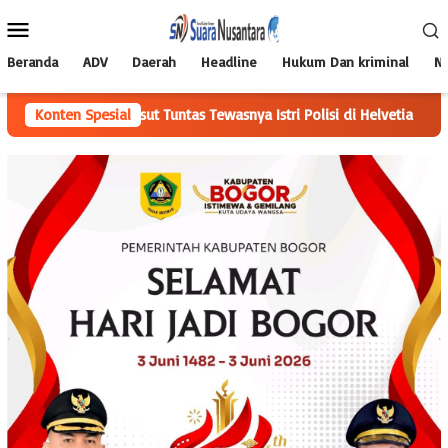
Loncat
Menu
ke
Mobile
konten
Beranda
ADV
Daerah
Headline
Hukum Dan kriminal
Na
an Usut Tuntas Tewasnya Istri Polisi di Helvetia
Konten Spesial
Perkuat Sin