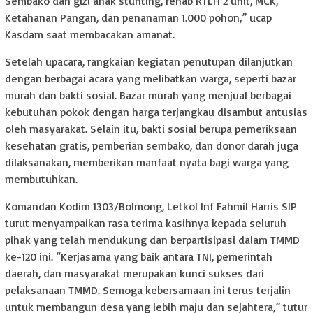
Sembako dan gizi anak stunting, rehab RTLH 2 unit, MCK,
Ketahanan Pangan, dan penanaman 1.000 pohon,” ucap
Kasdam saat membacakan amanat.
Setelah upacara, rangkaian kegiatan penutupan dilanjutkan
dengan berbagai acara yang melibatkan warga, seperti bazar
murah dan bakti sosial. Bazar murah yang menjual berbagai
kebutuhan pokok dengan harga terjangkau disambut antusias
oleh masyarakat. Selain itu, bakti sosial berupa pemeriksaan
kesehatan gratis, pemberian sembako, dan donor darah juga
dilaksanakan, memberikan manfaat nyata bagi warga yang
membutuhkan.
Komandan Kodim 1303/Bolmong, Letkol Inf Fahmil Harris SIP
turut menyampaikan rasa terima kasihnya kepada seluruh
pihak yang telah mendukung dan berpartisipasi dalam TMMD
ke-120 ini. “Kerjasama yang baik antara TNI, pemerintah
daerah, dan masyarakat merupakan kunci sukses dari
pelaksanaan TMMD. Semoga kebersamaan ini terus terjalin
untuk membangun desa yang lebih maju dan sejahtera,” tutur