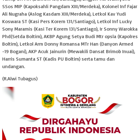
SSos MIP (Kapoksahli Pangdam XIII/Merdeka), Kolonel Inf Fajar
Ali Nugraha (Aslog Kasdam XIII/Merdeka), Letkol Kav Yudi
Koswara ST (Kasi Pers Korem 131/Santiago), Letkol Inf Lucky
Sony Maramis (Kasi Ter Korem 131/Santiago), Ir Sonny Warokka
Phd(Setda Boltim), AKBP Agung Setya Budi Mtr opsla (Kapolres
Boltim), Letkol Arm Donny Romansa MTr Han (Danyon Armed
-19 Bogani), AKP Acuk Jainurin (Mewakili Dansat Brimob Inuai),
Harris Sumanta ST (Kadis PU Boltim) serta tamu dan
undangan.
(R.Alwi Tubagus)