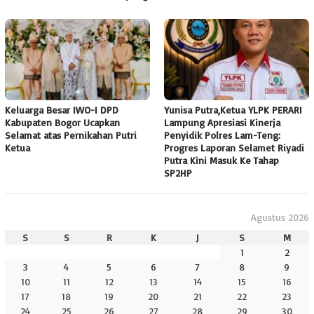
Keluarga Besar IWO-I DPD
Yunisa Putra,Ketua YLPK PERARI
Kabupaten Bogor Ucapkan
Lampung Apresiasi Kinerja
Selamat atas Pernikahan Putri
Penyidik Polres Lam-Teng:
Ketua
Progres Laporan Selamet Riyadi
Putra Kini Masuk Ke Tahap
SP2HP
Agustus 2026
S
S
R
K
J
S
M
1
2
3
4
5
6
7
8
9
10
11
12
13
14
15
16
17
18
19
20
21
22
23
24
25
26
27
28
29
30