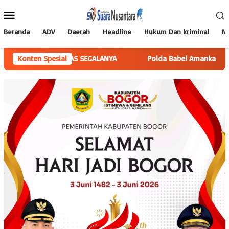
Loncat
Menu
ke
Mobile
konten
Beranda
ADV
Daerah
Headline
Hukum Dan kriminal
Na
di ATAS SEGALANYA
Konten Spesial
Polda Babel Amankan Pria Di Pangkalpin