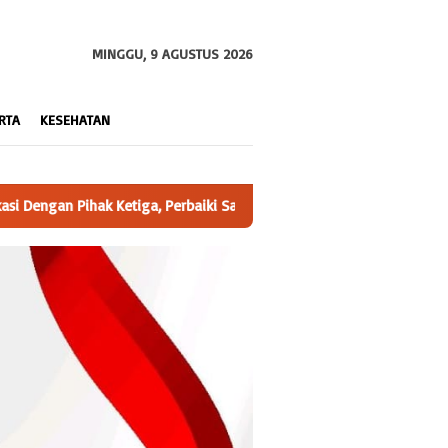
MINGGU, 9 AGUSTUS 2026
RTA
KESEHATAN
a Prasarana Jalan Kampung
Ketua YLPK PERARI Lampung Akan