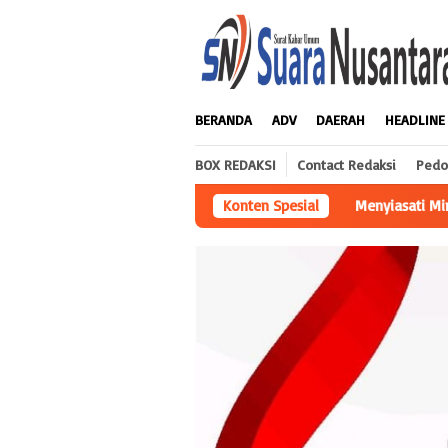
Loncat
ke
konten
BERANDA
ADV
DAERAH
HEADLINE
BOX REDAKSI
Contact Redaksi
Pedo
Menyiasati Minimnya Anggaran PEMDES, Bambang Kakam
Konten Spesial