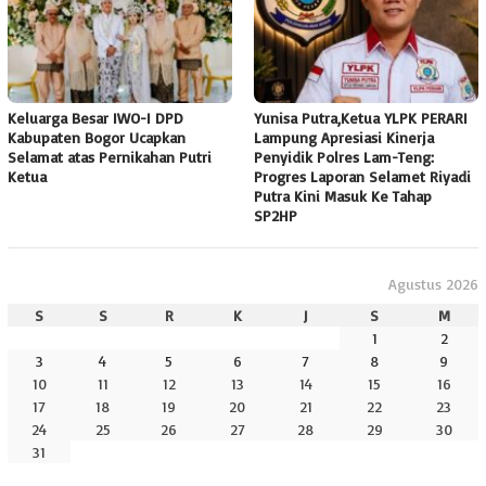
Keluarga Besar IWO-I DPD
Yunisa Putra,Ketua YLPK PERARI
Kabupaten Bogor Ucapkan
Lampung Apresiasi Kinerja
Selamat atas Pernikahan Putri
Penyidik Polres Lam-Teng:
Ketua
Progres Laporan Selamet Riyadi
Putra Kini Masuk Ke Tahap
SP2HP
Agustus 2026
S
S
R
K
J
S
M
1
2
3
4
5
6
7
8
9
10
11
12
13
14
15
16
17
18
19
20
21
22
23
24
25
26
27
28
29
30
31