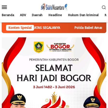
Loncat
Menu
ke
Mobile
konten
Beranda
ADV
Daerah
Headline
Hukum Dan kriminal
Na
 INI, di ATAS SEGALANYA
Konten Spesial
Polda Babel Amankan Pria Di Pang