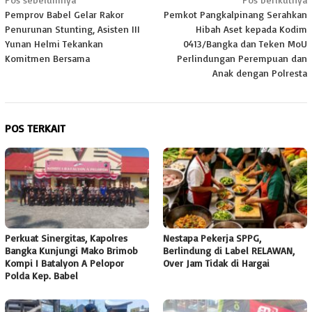
Navigasi
Pemprov Babel Gelar Rakor
Pemkot Pangkalpinang Serahkan
pos
Penurunan Stunting, Asisten III
Hibah Aset kepada Kodim
Yunan Helmi Tekankan
0413/Bangka dan Teken MoU
Komitmen Bersama
Perlindungan Perempuan dan
Anak dengan Polresta
POS TERKAIT
Perkuat Sinergitas, Kapolres
Nestapa Pekerja SPPG,
Bangka Kunjungi Mako Brimob
Berlindung di Label RELAWAN,
Kompi I Batalyon A Pelopor
Over Jam Tidak di Hargai
Polda Kep. Babel