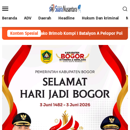
Loncat
Menu
ke
Mobile
konten
Beranda
ADV
Daerah
Headline
Hukum Dan kriminal
Na
njungi Mako Brimob Kompi I Batalyon A Pelopor Polda Kep. Babel
Konten Spesial