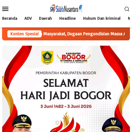
Loncat
Menu
ke
Mobile
konten
Beranda
ADV
Daerah
Headline
Hukum Dan kriminal
Na
akan Masyarakat, Dugaan Pengondisian Massa Aksi Minta Diusut
Konten Spesial