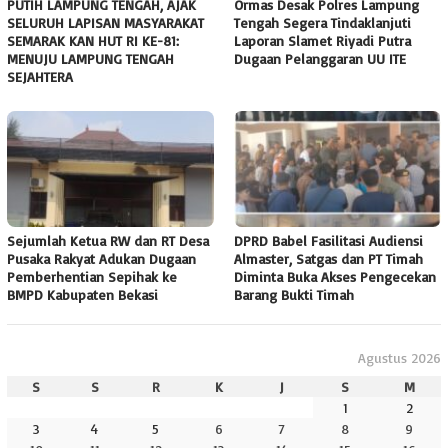
PUTIH LAMPUNG TENGAH, AJAK
Ormas Desak Polres Lampung
SELURUH LAPISAN MASYARAKAT
Tengah Segera Tindaklanjuti
SEMARAK KAN HUT RI KE-81:
Laporan Slamet Riyadi Putra
MENUJU LAMPUNG TENGAH
Dugaan Pelanggaran UU ITE
SEJAHTERA
Sejumlah Ketua RW dan RT Desa
DPRD Babel Fasilitasi Audiensi
Pusaka Rakyat Adukan Dugaan
Almaster, Satgas dan PT Timah
Pemberhentian Sepihak ke
Diminta Buka Akses Pengecekan
BMPD Kabupaten Bekasi
Barang Bukti Timah
Agustus 2026
S
S
R
K
J
S
M
1
2
3
4
5
6
7
8
9