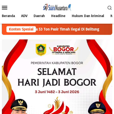
Loncat
Menu
ke
Mobile
konten
Beranda
ADV
Daerah
Headline
Hukum Dan kriminal
Na
ra 53 Ton Pasir Timah Ilegal Di Belitung
Konten Spesial
Komisi IV DPRD La