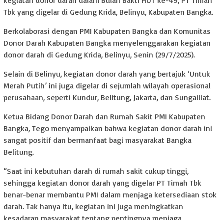
kegiatan donor darah dalam Bulan Bakti HUT ke-49, PT Timah
Tbk yang digelar di Gedung Krida, Belinyu, Kabupaten Bangka.
Berkolaborasi dengan PMI Kabupaten Bangka dan Komunitas
Donor Darah Kabupaten Bangka menyelenggarakan kegiatan
donor darah di Gedung Krida, Belinyu, Senin (29/7/2025).
Selain di Belinyu, kegiatan donor darah yang bertajuk ‘Untuk
Merah Putih’ ini juga digelar di sejumlah wilayah operasional
perusahaan, seperti Kundur, Belitung, Jakarta, dan Sungailiat.
Ketua Bidang Donor Darah dan Rumah Sakit PMI Kabupaten
Bangka, Tego menyampaikan bahwa kegiatan donor darah ini
sangat positif dan bermanfaat bagi masyarakat Bangka
Belitung.
“Saat ini kebutuhan darah di rumah sakit cukup tinggi,
sehingga kegiatan donor darah yang digelar PT Timah Tbk
benar-benar membantu PMI dalam menjaga ketersediaan stok
darah. Tak hanya itu, kegiatan ini juga meningkatkan
kesadaran masyarakat tentang pentingnya menjaga