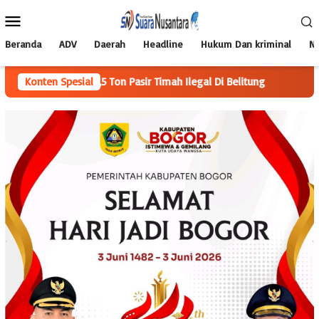
Loncat
Menu
ke
Mobile
konten
Beranda
ADV
Daerah
Headline
Hukum Dan kriminal
Na
a 52,5 Ton Pasir Timah Ilegal Di Belitung
Konten Spesial
Mahasiswa KKN Be