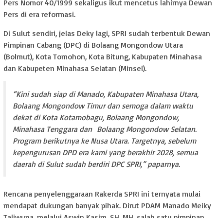
Pers Nomor 40/1999 sekaligus ikut mencetus lahirnya Dewan
Pers di era reformasi.
Di Sulut sendiri, jelas Deky lagi, SPRI sudah terbentuk Dewan
Pimpinan Cabang (DPC) di Bolaang Mongondow Utara
(Bolmut), Kota Tomohon, Kota Bitung, Kabupaten Minahasa
dan Kabupeten Minahasa Selatan (Minsel).
“Kini sudah siap di Manado, Kabupaten Minahasa Utara,
Bolaang Mongondow Timur dan semoga dalam waktu
dekat di Kota Kotamobagu, Bolaang Mongondow,
Minahasa Tenggara dan Bolaang Mongondow Selatan.
Program berikutnya ke Nusa Utara. Targetnya, sebelum
kepengurusan DPD era kami yang berakhir 2028, semua
daerah di Sulut sudah berdiri DPC SPRI,” paparnya.
Rencana penyelenggaraan Rakerda SPRI ini ternyata mulai
mendapat dukungan banyak pihak. Dirut PDAM Manado Meiky
Taliwuna, melalui Aswin Kasim, SH, MH, salah satu pimpinan