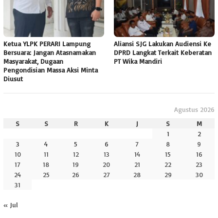
Ketua YLPK PERARI Lampung
Aliansi SJG Lakukan Audiensi Ke
Bersuara: Jangan Atasnamakan
DPRD Langkat Terkait Keberatan
Masyarakat, Dugaan
PT Wika Mandiri
Pengondisian Massa Aksi Minta
Diusut
Agustus 2026
S
S
R
K
J
S
M
1
2
3
4
5
6
7
8
9
10
11
12
13
14
15
16
17
18
19
20
21
22
23
24
25
26
27
28
29
30
31
« Jul