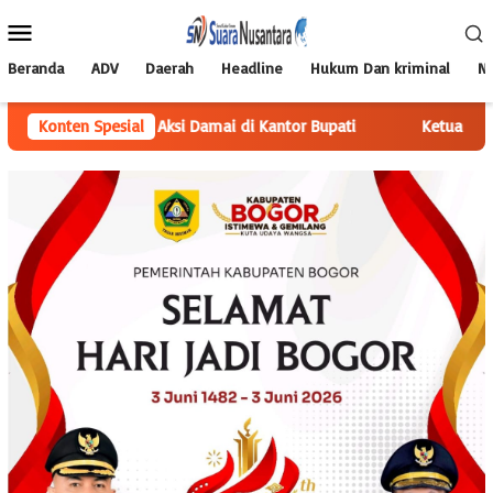
Loncat
Menu
ke
Mobile
konten
Beranda
ADV
Daerah
Headline
Hukum Dan kriminal
Na
Amankan Aksi Damai di Kantor Bupati
Konten Spesial
Ketua YLPK PERARI Lam