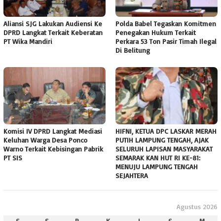
Aliansi SJG Lakukan Audiensi Ke
Polda Babel Tegaskan Komitmen
DPRD Langkat Terkait Keberatan
Penegakan Hukum Terkait
PT Wika Mandiri
Perkara 53 Ton Pasir Timah Ilegal
Di Belitung
Komisi IV DPRD Langkat Mediasi
HIFNI, KETUA DPC LASKAR MERAH
Keluhan Warga Desa Ponco
PUTIH LAMPUNG TENGAH, AJAK
Warno Terkait Kebisingan Pabrik
SELURUH LAPISAN MASYARAKAT
PT SIS
SEMARAK KAN HUT RI KE-81:
MENUJU LAMPUNG TENGAH
SEJAHTERA
Agustus 2026
S
S
R
K
J
S
M