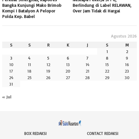
Bangka Kunjungi Mako Brimob
Berlindung di Label RELAWAN,
Kompi I Batalyon A Pelopor
Over Jam Tidak di Hargai
Polda Kep. Babel
Agustus 2026
S
S
R
K
J
S
M
1
2
3
4
5
6
7
8
9
10
11
12
13
14
15
16
17
18
19
20
21
22
23
24
25
26
27
28
29
30
31
« Jul
BOX REDAKSI
CONTACT REDAKSI