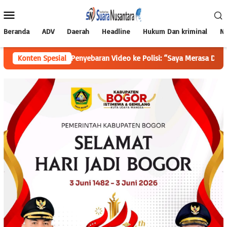
Loncat
Menu
ke
Mobile
konten
Beranda
ADV
Daerah
Headline
Hukum Dan kriminal
Na
ugaan Penyebaran Video ke Polisi: “Saya Merasa Dicemarkan
Konten Spesial