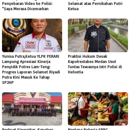
Penyebaran Video ke Polisi:
Selamat atas Pernikahan Putri
“Saya Merasa Dicemarkan
Ketua
Yunisa Putra,Ketua YLPK PERARI
Praktisi Hukum Desak
Lampung Apresiasi Kinerja
Kapolrestabes Medan Usut
Penyidik Polres Lam-Teng:
Tuntas Tewasnya Istri Polisi di
Progres Laporan Selamet Riyadi
Helvetia
Putra Kini Masuk Ke Tahap
SP2HP
Perkuat Sinergitas, Kapolres
Nestapa Pekerja SPPG,