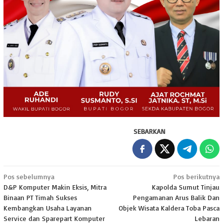
SEBARKAN
Navigasi
Pos sebelumnya
Pos berikutnya
D&P Komputer Makin Eksis, Mitra
Kapolda Sumut Tinjau
pos
Binaan PT Timah Sukses
Pengamanan Arus Balik Dan
Kembangkan Usaha Layanan
Objek Wisata Kaldera Toba Pasca
Service dan Sparepart Komputer
Lebaran