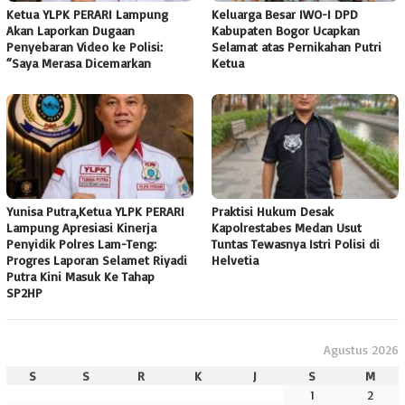
Ketua YLPK PERARI Lampung
Keluarga Besar IWO-I DPD
Akan Laporkan Dugaan
Kabupaten Bogor Ucapkan
Penyebaran Video ke Polisi:
Selamat atas Pernikahan Putri
“Saya Merasa Dicemarkan
Ketua
Yunisa Putra,Ketua YLPK PERARI
Praktisi Hukum Desak
Lampung Apresiasi Kinerja
Kapolrestabes Medan Usut
Penyidik Polres Lam-Teng:
Tuntas Tewasnya Istri Polisi di
Progres Laporan Selamet Riyadi
Helvetia
Putra Kini Masuk Ke Tahap
SP2HP
Agustus 2026
S
S
R
K
J
S
M
1
2