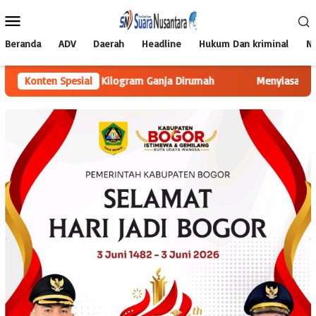
Loncat
Menu
ke
Mobile
konten
Beranda
ADV
Daerah
Headline
Hukum Dan kriminal
Na
an 12,8 Kilogram Ganja Dirumah
Konten Spesial
Menyiasati Minimnya Angga