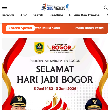
Loncat
Menu
ke
Mobile
konten
Beranda
ADV
Daerah
Headline
Hukum Dan kriminal
Na
apatan Miliki Sabu
Konten Spesial
Polda Babel Resmi Tetapkan 4 Tersangka 