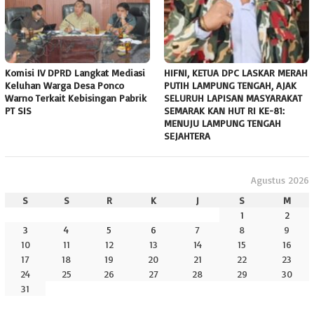
Komisi IV DPRD Langkat Mediasi
HIFNI, KETUA DPC LASKAR MERAH
Keluhan Warga Desa Ponco
PUTIH LAMPUNG TENGAH, AJAK
Warno Terkait Kebisingan Pabrik
SELURUH LAPISAN MASYARAKAT
PT SIS
SEMARAK KAN HUT RI KE-81:
MENUJU LAMPUNG TENGAH
SEJAHTERA
Agustus 2026
S
S
R
K
J
S
M
1
2
3
4
5
6
7
8
9
10
11
12
13
14
15
16
17
18
19
20
21
22
23
24
25
26
27
28
29
30
31