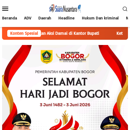
Loncat
Menu
ke
Mobile
konten
Beranda
ADV
Daerah
Headline
Hukum Dan kriminal
Na
 Amankan Aksi Damai di Kantor Bupati
Konten Spesial
Ketua YLPK PERARI La