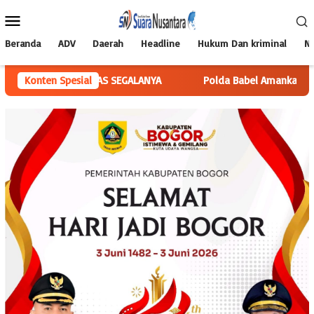
Loncat
Menu
ke
Mobile
konten
Beranda
ADV
Daerah
Headline
Hukum Dan kriminal
Na
I, di ATAS SEGALANYA
Konten Spesial
Polda Babel Amankan Pria Di Pangkalp