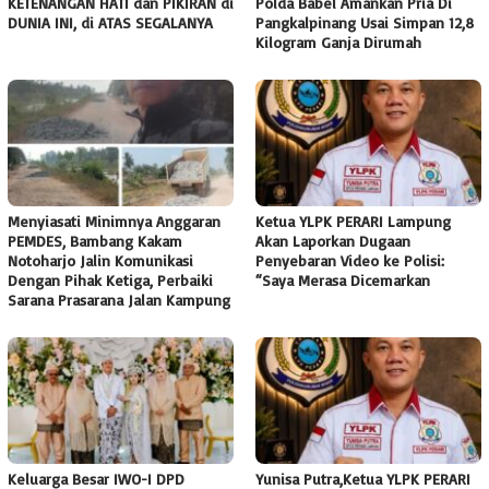
KETENANGAN HATI dan PIKIRAN di
Polda Babel Amankan Pria Di
DUNIA INI, di ATAS SEGALANYA
Pangkalpinang Usai Simpan 12,8
Kilogram Ganja Dirumah
Menyiasati Minimnya Anggaran
Ketua YLPK PERARI Lampung
PEMDES, Bambang Kakam
Akan Laporkan Dugaan
Notoharjo Jalin Komunikasi
Penyebaran Video ke Polisi:
Dengan Pihak Ketiga, Perbaiki
“Saya Merasa Dicemarkan
Sarana Prasarana Jalan Kampung
Keluarga Besar IWO-I DPD
Yunisa Putra,Ketua YLPK PERARI