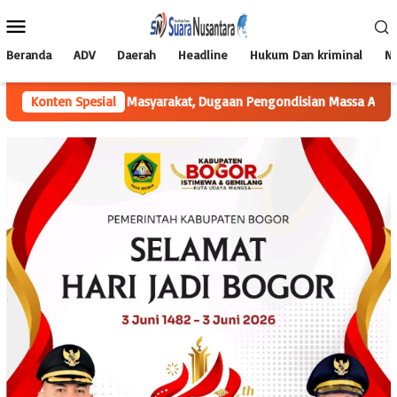
Loncat
Menu
ke
Mobile
konten
Beranda
ADV
Daerah
Headline
Hukum Dan kriminal
Na
an Masyarakat, Dugaan Pengondisian Massa Aksi Minta Diusut
Konten Spesial