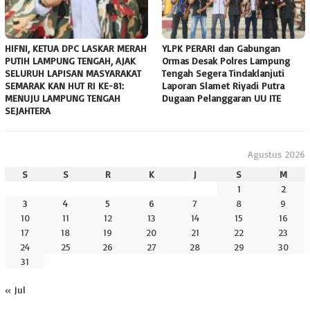
HIFNI, KETUA DPC LASKAR MERAH
YLPK PERARI dan Gabungan
PUTIH LAMPUNG TENGAH, AJAK
Ormas Desak Polres Lampung
SELURUH LAPISAN MASYARAKAT
Tengah Segera Tindaklanjuti
SEMARAK KAN HUT RI KE-81:
Laporan Slamet Riyadi Putra
MENUJU LAMPUNG TENGAH
Dugaan Pelanggaran UU ITE
SEJAHTERA
Agustus 2026
S
S
R
K
J
S
M
1
2
3
4
5
6
7
8
9
10
11
12
13
14
15
16
17
18
19
20
21
22
23
24
25
26
27
28
29
30
31
« Jul