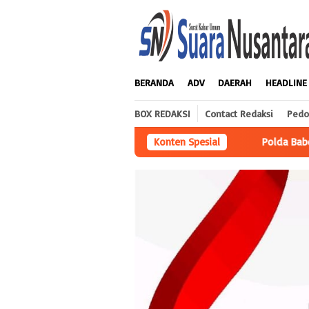
Loncat
ke
konten
BERANDA
ADV
DAERAH
HEADLINE
BOX REDAKSI
Contact Redaksi
Pedo
Polda Babel Amankan Pria Di Pangkalpinang Usai Si
Konten Spesial