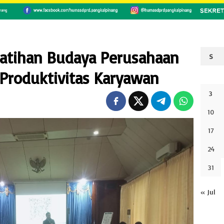
latihan Budaya Perusahaan
S
Produktivitas Karyawan
3
10
17
24
31
« Jul