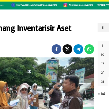
ang Inventarisir Aset
S
3
10
17
24
31
« Jul