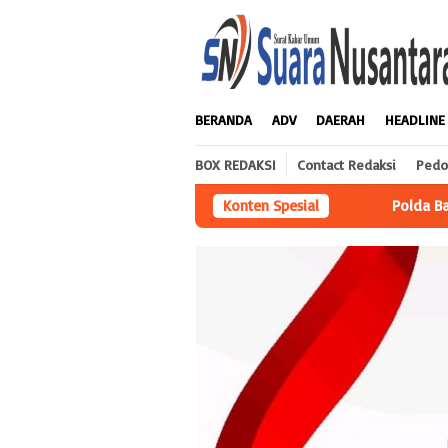
Loncat
ke
konten
BERANDA
ADV
DAERAH
HEADLINE
BOX REDAKSI
Contact Redaksi
Pedo
Polda Babel Resmi Tetapkan 4 Tersangka Da
Konten Spesial