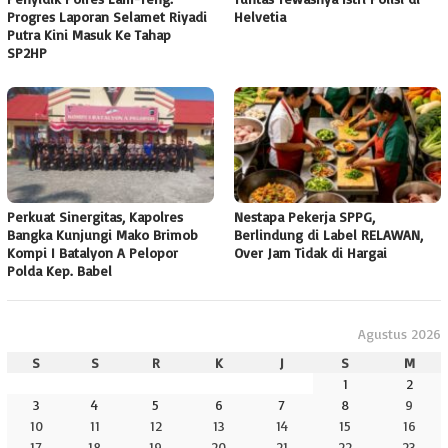
Progres Laporan Selamet Riyadi
Helvetia
Putra Kini Masuk Ke Tahap
SP2HP
Perkuat Sinergitas, Kapolres
Nestapa Pekerja SPPG,
Bangka Kunjungi Mako Brimob
Berlindung di Label RELAWAN,
Kompi I Batalyon A Pelopor
Over Jam Tidak di Hargai
Polda Kep. Babel
Agustus 2026
S
S
R
K
J
S
M
1
2
3
4
5
6
7
8
9
10
11
12
13
14
15
16
17
18
19
20
21
22
23