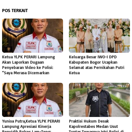
POS TERKAIT
Ketua YLPK PERARI Lampung
Keluarga Besar IWO-I DPD
Akan Laporkan Dugaan
Kabupaten Bogor Ucapkan
Penyebaran Video ke Polisi:
Selamat atas Pernikahan Putri
“Saya Merasa Dicemarkan
Ketua
Yunisa Putra,Ketua YLPK PERARI
Praktisi Hukum Desak
Lampung Apresiasi Kinerja
Kapolrestabes Medan Usut
Penyidik Polres Lam-Teng:
Tuntas Tewasnya Istri Polisi di