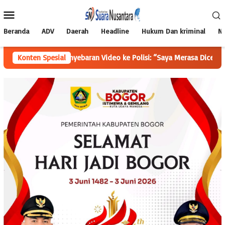
Loncat
Menu
ke
Mobile
konten
Beranda
ADV
Daerah
Headline
Hukum Dan kriminal
Na
aan Penyebaran Video ke Polisi: “Saya Merasa Dicemarkan
Konten Spesial