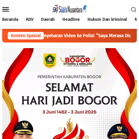
Loncat
Menu
ke
Mobile
konten
Beranda
ADV
Daerah
Headline
Hukum Dan kriminal
Na
an Penyebaran Video ke Polisi: “Saya Merasa Dicemarkan
Konten Spesial
K