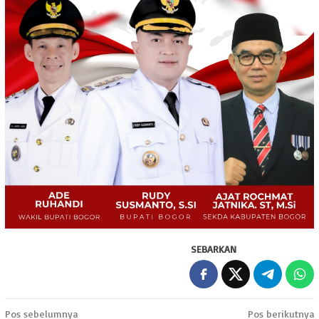
SEBARKAN
Navigasi
Pos sebelumnya
Pos berikutnya