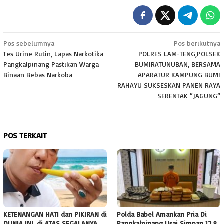
Navigasi
Pos sebelumnya
Pos berikutnya
Tes Urine Rutin, Lapas Narkotika
POLRES LAM-TENG,POLSEK
pos
Pangkalpinang Pastikan Warga
BUMIRATUNUBAN, BERSAMA
Binaan Bebas Narkoba
APARATUR KAMPUNG BUMI
RAHAYU SUKSESKAN PANEN RAYA
SERENTAK “JAGUNG”
POS TERKAIT
KETENANGAN HATI dan PIKIRAN di
Polda Babel Amankan Pria Di
DUNIA INI, di ATAS SEGALANYA
Pangkalpinang Usai Simpan 12,8