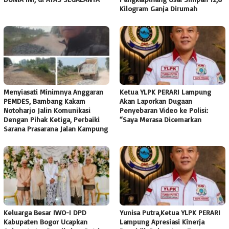
Kilogram Ganja Dirumah
Menyiasati Minimnya Anggaran
Ketua YLPK PERARI Lampung
PEMDES, Bambang Kakam
Akan Laporkan Dugaan
Notoharjo Jalin Komunikasi
Penyebaran Video ke Polisi:
Dengan Pihak Ketiga, Perbaiki
“Saya Merasa Dicemarkan
Sarana Prasarana Jalan Kampung
Keluarga Besar IWO-I DPD
Yunisa Putra,Ketua YLPK PERARI
Kabupaten Bogor Ucapkan
Lampung Apresiasi Kinerja