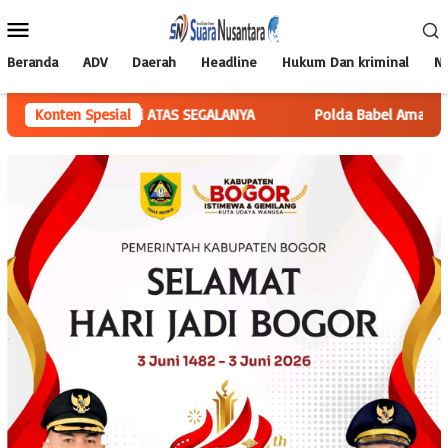
Loncat
Menu
ke
Mobile
konten
Beranda
ADV
Daerah
Headline
Hukum Dan kriminal
Na
 INI, di ATAS SEGALANYA
Konten Spesial
Polda Babel Amankan Pria Di Pang