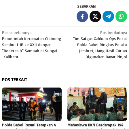
SEBARKAN
Navigasi
Pos sebelumnya
Pos berikutnya
Pemerintah Kecamatan Cibinong
Tim Satgas Gakkum Ops Pekat
pos
Sambut HJB ke XXII dengan
Polda Babel Ringkus Pelaku
“Beberesih” Sampah di Sungai
Jambret, Uang Hasil Curian
Kalibaru
Digunakan Bayar Pinjol
POS TERKAIT
Polda Babel Resmi Tetapkan 4
Mahasiswa KKN Berdampak 194