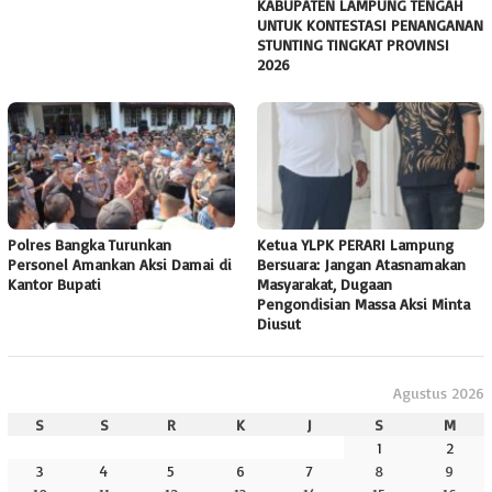
KABUPATEN LAMPUNG TENGAH
UNTUK KONTESTASI PENANGANAN
STUNTING TINGKAT PROVINSI
2026
Polres Bangka Turunkan
Ketua YLPK PERARI Lampung
Personel Amankan Aksi Damai di
Bersuara: Jangan Atasnamakan
Kantor Bupati
Masyarakat, Dugaan
Pengondisian Massa Aksi Minta
Diusut
Agustus 2026
S
S
R
K
J
S
M
1
2
3
4
5
6
7
8
9