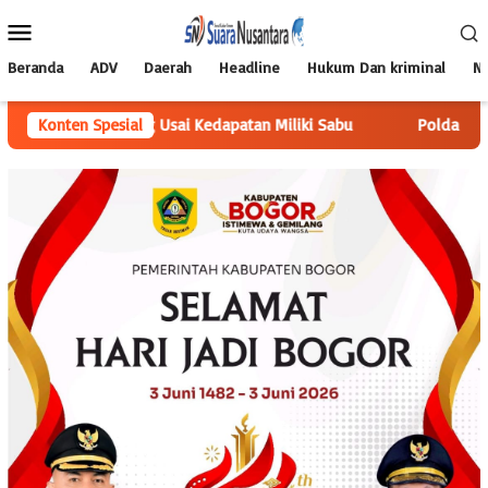
Loncat
Menu
ke
Mobile
konten
Beranda
ADV
Daerah
Headline
Hukum Dan kriminal
Na
lpinang Usai Kedapatan Miliki Sabu
Konten Spesial
Polda Babel Resmi Teta