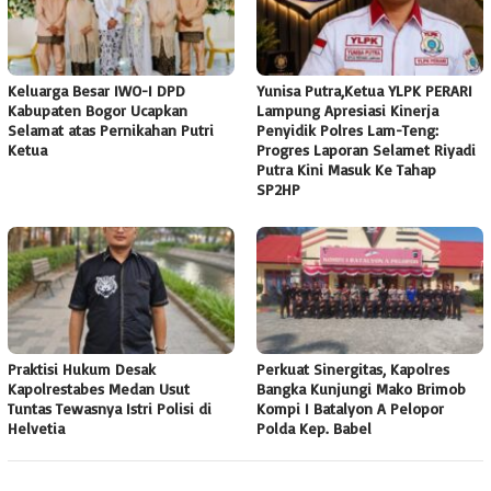
Keluarga Besar IWO-I DPD
Yunisa Putra,Ketua YLPK PERARI
Kabupaten Bogor Ucapkan
Lampung Apresiasi Kinerja
Selamat atas Pernikahan Putri
Penyidik Polres Lam-Teng:
Ketua
Progres Laporan Selamet Riyadi
Putra Kini Masuk Ke Tahap
SP2HP
Praktisi Hukum Desak
Perkuat Sinergitas, Kapolres
Kapolrestabes Medan Usut
Bangka Kunjungi Mako Brimob
Tuntas Tewasnya Istri Polisi di
Kompi I Batalyon A Pelopor
Helvetia
Polda Kep. Babel