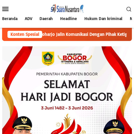
Loncat
Menu
ke
Mobile
konten
Beranda
ADV
Daerah
Headline
Hukum Dan kriminal
Na
toharjo Jalin Komunikasi Dengan Pihak Ketiga, Perbaiki Sarana P
Konten Spesial