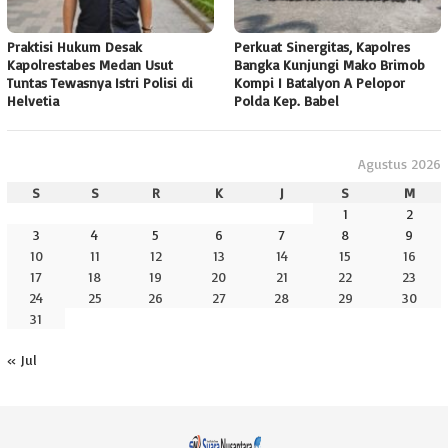
Praktisi Hukum Desak
Perkuat Sinergitas, Kapolres
Kapolrestabes Medan Usut
Bangka Kunjungi Mako Brimob
Tuntas Tewasnya Istri Polisi di
Kompi I Batalyon A Pelopor
Helvetia
Polda Kep. Babel
Agustus 2026
S
S
R
K
J
S
M
1
2
3
4
5
6
7
8
9
10
11
12
13
14
15
16
17
18
19
20
21
22
23
24
25
26
27
28
29
30
31
« Jul