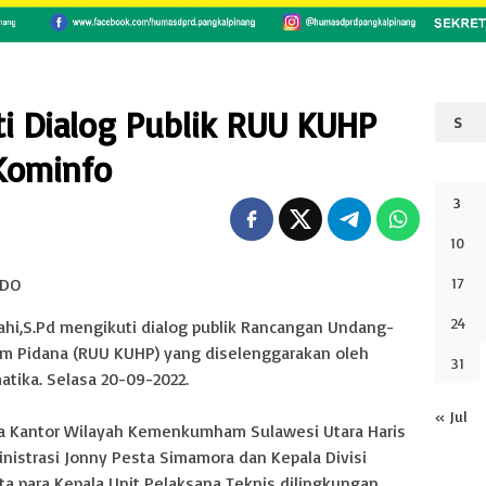
ti Dialog Publik RUU KUHP
S
Kominfo
3
10
ADO
17
24
hi,S.Pd mengikuti dialog publik Rancangan Undang-
 Pidana (RUU KUHP) yang diselenggarakan oleh
31
tika. Selasa 20-09-2022.
« Jul
pala Kantor Wilayah Kemenkumham Sulawesi Utara Haris
nistrasi Jonny Pesta Simamora dan Kepala Divisi
ta para Kepala Unit Pelaksana Teknis dilingkungan