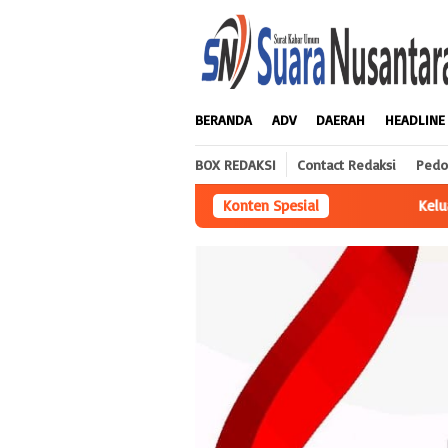
Loncat
ke
konten
BERANDA
ADV
DAERAH
HEADLINE
BOX REDAKSI
Contact Redaksi
Pedo
Keluarga Besar IWO-I DPD Kabupaten Bogor
Konten Spesial