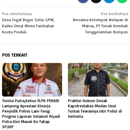
Navigasi
Pos sebelumnya
Pos berikutnya
Desa Tegal Bogor Gelar GPM,
Bersama Kelompok Nelayan di
pos
Kades Omat Minta Tambahan
Matras, PT Timah Kembali
Kuota Produk
Tenggelamkan Rumpon
POS TERKAIT
Yunisa Putra,Ketua YLPK PERARI
Praktisi Hukum Desak
Lampung Apresiasi Kinerja
Kapolrestabes Medan Usut
Penyidik Polres Lam-Teng:
Tuntas Tewasnya Istri Polisi di
Progres Laporan Selamet Riyadi
Helvetia
Putra Kini Masuk Ke Tahap
SP2HP