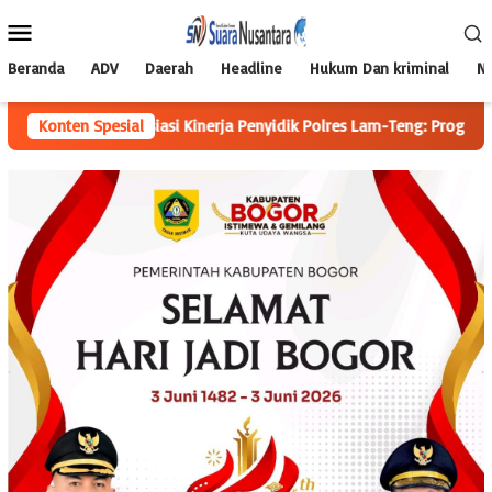
Loncat
Menu
ke
Mobile
konten
Beranda
ADV
Daerah
Headline
Hukum Dan kriminal
Na
g Apresiasi Kinerja Penyidik Polres Lam-Teng: Progres Laporan Sela
Konten Spesial