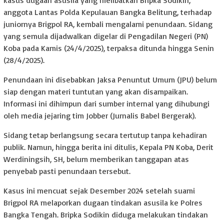
kasus dugaan asusila yang melibatkan Bripka Sodikin,
anggota Lantas Polda Kepulauan Bangka Belitung, terhadap
juniornya Brigpol RA, kembali mengalami penundaan. Sidang
yang semula dijadwalkan digelar di Pengadilan Negeri (PN)
Koba pada Kamis (24/4/2025), terpaksa ditunda hingga Senin
(28/4/2025).
Penundaan ini disebabkan Jaksa Penuntut Umum (JPU) belum
siap dengan materi tuntutan yang akan disampaikan.
Informasi ini dihimpun dari sumber internal yang dihubungi
oleh media jejaring tim Jobber (Jurnalis Babel Bergerak).
Sidang tetap berlangsung secara tertutup tanpa kehadiran
publik. Namun, hingga berita ini ditulis, Kepala PN Koba, Derit
Werdiningsih, SH, belum memberikan tanggapan atas
penyebab pasti penundaan tersebut.
Kasus ini mencuat sejak Desember 2024 setelah suami
Brigpol RA melaporkan dugaan tindakan asusila ke Polres
Bangka Tengah. Bripka Sodikin diduga melakukan tindakan