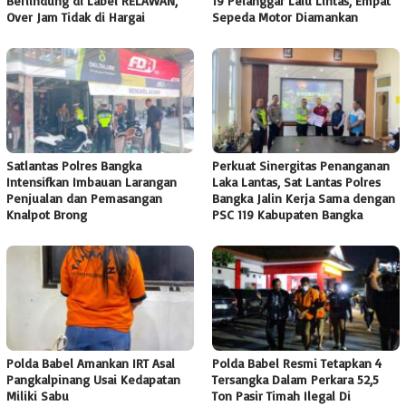
Berlindung di Label RELAWAN,
19 Pelanggar Lalu Lintas, Empat
Over Jam Tidak di Hargai
Sepeda Motor Diamankan
Satlantas Polres Bangka
Perkuat Sinergitas Penanganan
Intensifkan Imbauan Larangan
Laka Lantas, Sat Lantas Polres
Penjualan dan Pemasangan
Bangka Jalin Kerja Sama dengan
Knalpot Brong
PSC 119 Kabupaten Bangka
Polda Babel Amankan IRT Asal
Polda Babel Resmi Tetapkan 4
Pangkalpinang Usai Kedapatan
Tersangka Dalam Perkara 52,5
Miliki Sabu
Ton Pasir Timah Ilegal Di