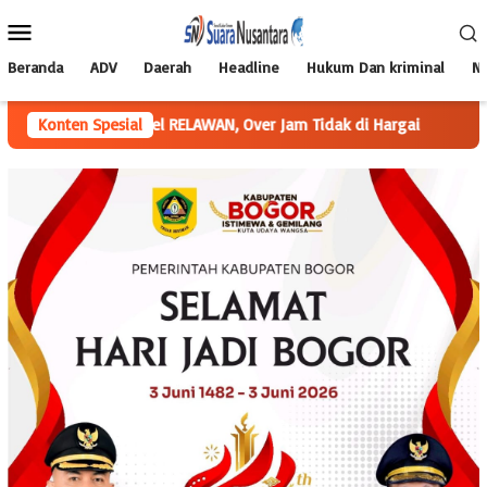
Loncat
Menu
ke
Mobile
konten
Beranda
ADV
Daerah
Headline
Hukum Dan kriminal
Na
ng di Label RELAWAN, Over Jam Tidak di Hargai
Konten Spesial
Satlantas Po