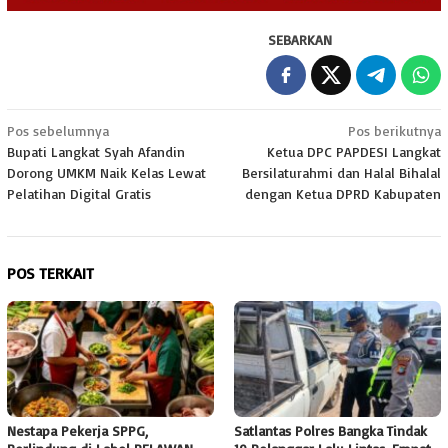
SEBARKAN
Navigasi
Pos sebelumnya
Pos berikutnya
Bupati Langkat Syah Afandin
Ketua DPC PAPDESI Langkat
pos
Dorong UMKM Naik Kelas Lewat
Bersilaturahmi dan Halal Bihalal
Pelatihan Digital Gratis
dengan Ketua DPRD Kabupaten
POS TERKAIT
Nestapa Pekerja SPPG,
Satlantas Polres Bangka Tindak