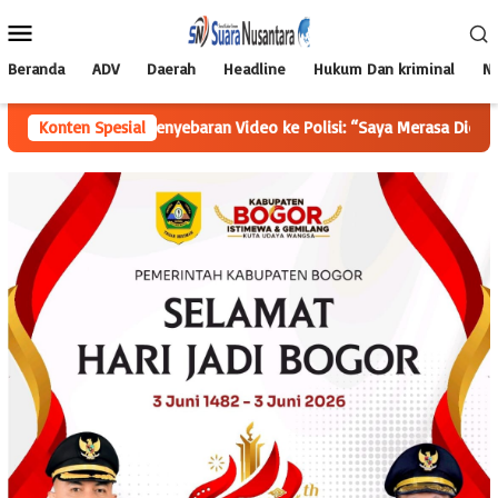
Loncat
Menu
ke
Mobile
konten
Beranda
ADV
Daerah
Headline
Hukum Dan kriminal
Na
aan Penyebaran Video ke Polisi: “Saya Merasa Dicemarkan
Konten Spesial