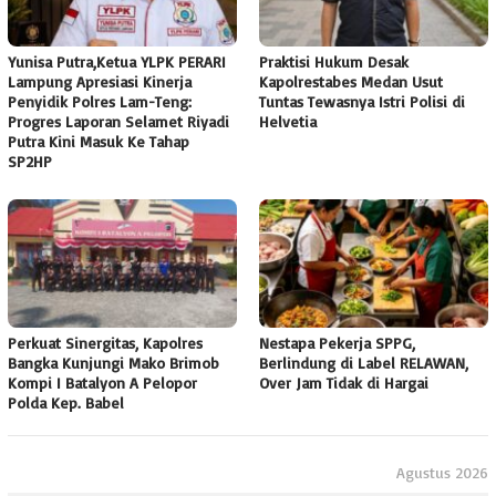
Yunisa Putra,Ketua YLPK PERARI
Praktisi Hukum Desak
Lampung Apresiasi Kinerja
Kapolrestabes Medan Usut
Penyidik Polres Lam-Teng:
Tuntas Tewasnya Istri Polisi di
Progres Laporan Selamet Riyadi
Helvetia
Putra Kini Masuk Ke Tahap
SP2HP
Perkuat Sinergitas, Kapolres
Nestapa Pekerja SPPG,
Bangka Kunjungi Mako Brimob
Berlindung di Label RELAWAN,
Kompi I Batalyon A Pelopor
Over Jam Tidak di Hargai
Polda Kep. Babel
Agustus 2026