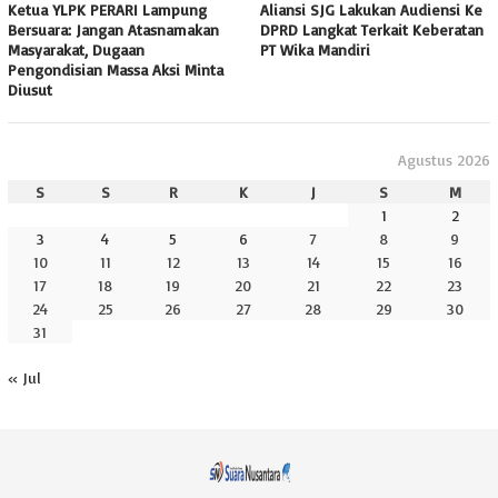
Ketua YLPK PERARI Lampung
Aliansi SJG Lakukan Audiensi Ke
Bersuara: Jangan Atasnamakan
DPRD Langkat Terkait Keberatan
Masyarakat, Dugaan
PT Wika Mandiri
Pengondisian Massa Aksi Minta
Diusut
Agustus 2026
S
S
R
K
J
S
M
1
2
3
4
5
6
7
8
9
10
11
12
13
14
15
16
17
18
19
20
21
22
23
24
25
26
27
28
29
30
31
« Jul