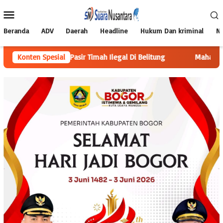
Loncat
Menu
ke
Mobile
konten
Beranda
ADV
Daerah
Headline
Hukum Dan kriminal
Na
 Ton Pasir Timah Ilegal Di Belitung
Konten Spesial
Mahasiswa KKN Berdamp