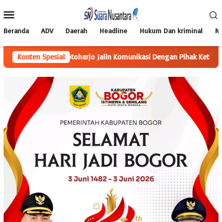
Loncat
Menu
ke
Mobile
konten
Beranda
ADV
Daerah
Headline
Hukum Dan kriminal
Na
 Notoharjo Jalin Komunikasi Dengan Pihak Ketiga, Perbaiki Saran
Konten Spesial