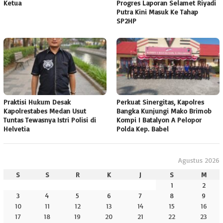
Ketua
Progres Laporan Selamet Riyadi
Putra Kini Masuk Ke Tahap
SP2HP
Praktisi Hukum Desak
Perkuat Sinergitas, Kapolres
Kapolrestabes Medan Usut
Bangka Kunjungi Mako Brimob
Tuntas Tewasnya Istri Polisi di
Kompi I Batalyon A Pelopor
Helvetia
Polda Kep. Babel
Agustus 2026
S
S
R
K
J
S
M
1
2
3
4
5
6
7
8
9
10
11
12
13
14
15
16
17
18
19
20
21
22
23