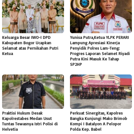
Keluarga Besar IWO-I DPD
Yunisa Putra,Ketua YLPK PERARI
Kabupaten Bogor Ucapkan
Lampung Apresiasi Kinerja
Selamat atas Pernikahan Putri
Penyidik Polres Lam-Teng:
Ketua
Progres Laporan Selamet Riyadi
Putra Kini Masuk Ke Tahap
SP2HP
Praktisi Hukum Desak
Perkuat Sinergitas, Kapolres
Kapolrestabes Medan Usut
Bangka Kunjungi Mako Brimob
Tuntas Tewasnya Istri Polisi di
Kompi I Batalyon A Pelopor
Helvetia
Polda Kep. Babel