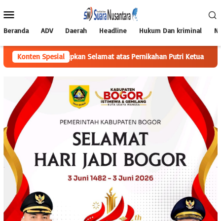
Loncat
Menu
ke
Mobile
konten
Beranda
ADV
Daerah
Headline
Hukum Dan kriminal
Na
gor Ucapkan Selamat atas Pernikahan Putri Ketua
Konten Spesial
Yunisa Pu