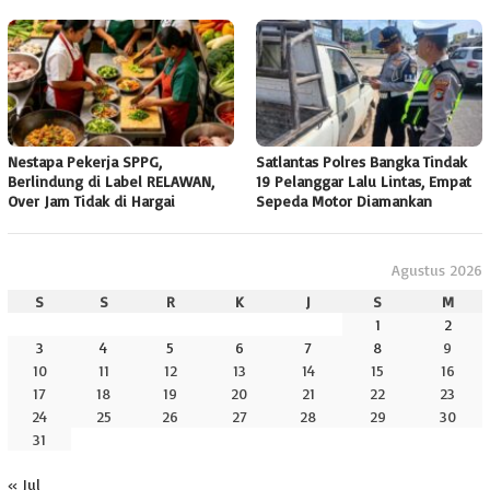
Nestapa Pekerja SPPG,
Satlantas Polres Bangka Tindak
Berlindung di Label RELAWAN,
19 Pelanggar Lalu Lintas, Empat
Over Jam Tidak di Hargai
Sepeda Motor Diamankan
Agustus 2026
S
S
R
K
J
S
M
1
2
3
4
5
6
7
8
9
10
11
12
13
14
15
16
17
18
19
20
21
22
23
24
25
26
27
28
29
30
31
« Jul