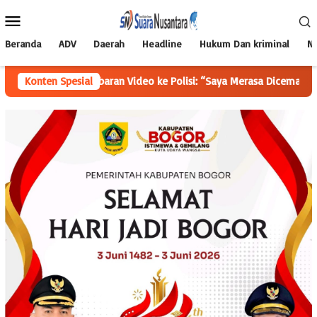
Loncat
Menu
ke
Mobile
konten
Beranda
ADV
Daerah
Headline
Hukum Dan kriminal
Na
enyebaran Video ke Polisi: “Saya Merasa Dicemarkan
Konten Spesial
Kelua