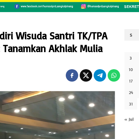
iri Wisuda Santri TK/TPA
S
: Tanamkan Akhlak Mulia
3
10
17
24
31
« Jul