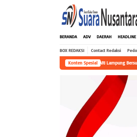
Loncat
ke
konten
BERANDA
ADV
DAERAH
HEADLINE
BOX REDAKSI
Contact Redaksi
Pedo
 PERARI Lampung Bersuara: Jangan Atasnamakan Masyarakat, Dugaan
Konten Spesial