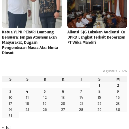
Ketua YLPK PERARI Lampung
Aliansi SJG Lakukan Audiensi Ke
Bersuara: Jangan Atasnamakan
DPRD Langkat Terkait Keberatan
Masyarakat, Dugaan
PT Wika Mandiri
Pengondisian Massa Aksi Minta
Diusut
Agustus 2026
S
S
R
K
J
S
M
1
2
3
4
5
6
7
8
9
10
11
12
13
14
15
16
17
18
19
20
21
22
23
24
25
26
27
28
29
30
31
« Jul