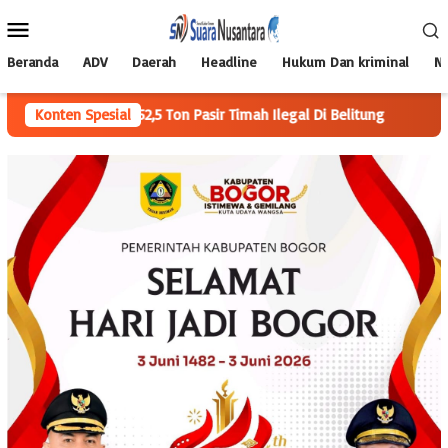
Loncat
Menu
ke
Mobile
konten
Beranda
ADV
Daerah
Headline
Hukum Dan kriminal
Na
a 52,5 Ton Pasir Timah Ilegal Di Belitung
Konten Spesial
Mahasiswa KKN Be