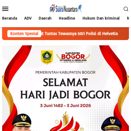
Loncat
Menu
ke
Mobile
konten
Beranda
ADV
Daerah
Headline
Hukum Dan kriminal
Na
an Usut Tuntas Tewasnya Istri Polisi di Helvetia
Konten Spesial
Perkuat Sin